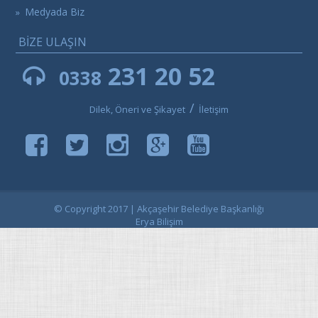
Medyada Biz
»
BİZE ULAŞIN
231 20 52
0338
/
Dilek, Öneri ve Şikayet
İletişim
© Copyright 2017 | Akçaşehir Belediye Başkanlığı
Erya Bilişim