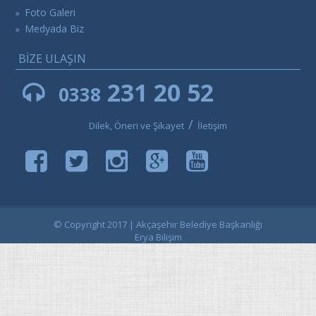
Foto Galeri
»
Medyada Biz
»
BİZE ULAŞIN
231 20 52
0338
/
Dilek, Öneri ve Şikayet
İletişim
© Copyright 2017 | Akçaşehir Belediye Başkanlığı
Erya Bilişim