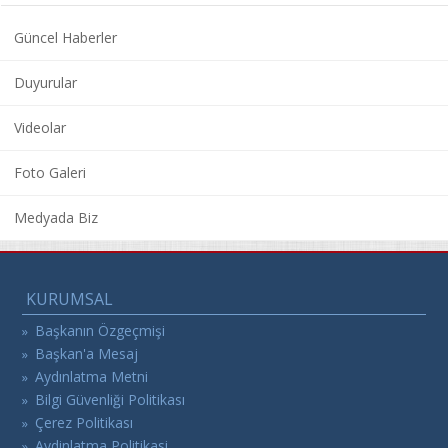
Güncel Haberler
Duyurular
Videolar
Foto Galeri
Medyada Biz
KURUMSAL
Başkanın Özgeçmişi
»
Başkan'a Mesaj
»
Aydınlatma Metni
»
Bilgi Güvenliği Politikası
»
Çerez Politikası
»
Aydinlatma Politikasi
»