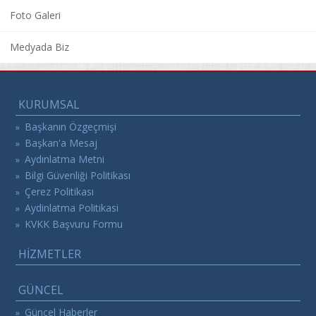
Foto Galeri
Medyada Biz
KURUMSAL
Başkanın Özgeçmişi
»
Başkan'a Mesaj
»
Aydınlatma Metni
»
Bilgi Güvenliği Politikası
»
Çerez Politikası
»
Aydinlatma Politikasi
»
KVKK Başvuru Formu
»
HİZMETLER
GÜNCEL
Güncel Haberler
»